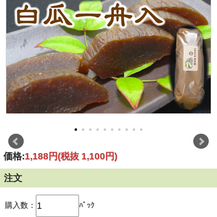
価格:
1,188円
(税抜 1,100円)
注文
購入数：
ﾊﾟｯｸ