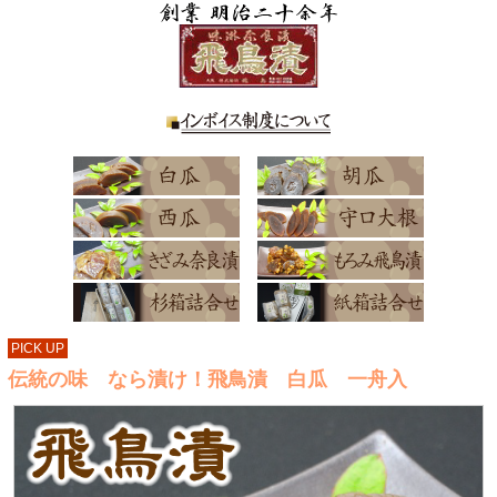
PICK UP
伝統の味 なら漬け！飛鳥漬 白瓜 一舟入