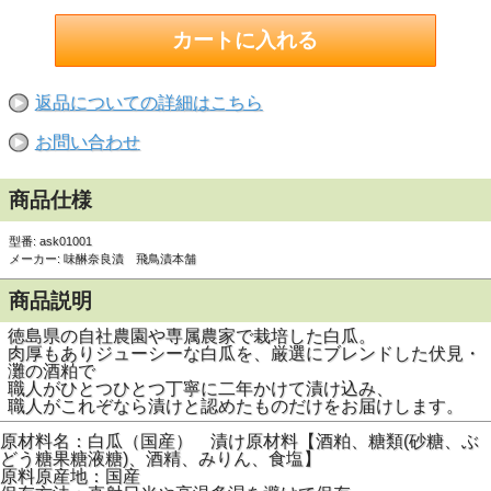
返品についての詳細はこちら
お問い合わせ
商品仕様
型番: ask01001
メーカー: 味醂奈良漬 飛鳥漬本舗
商品説明
徳島県の自社農園や専属農家で栽培した白瓜。
肉厚もありジューシーな白瓜を、厳選にブレンドした伏見・
灘の酒粕で
職人がひとつひとつ丁寧に二年かけて漬け込み、
職人がこれぞなら漬けと認めたものだけをお届けします。
原材料名：白瓜（国産） 漬け原材料【酒粕、糖類(砂糖、ぶ
どう糖果糖液糖)、酒精、みりん、食塩】
原料原産地：国産