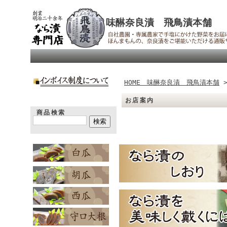
味醂奈良漬 飛鳥漬本舗
HOME 味醂奈良漬 飛鳥漬本舗
お店案内
商品検索