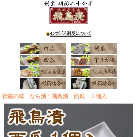
伝統の味 なら漬！飛鳥漬 西瓜 １個入