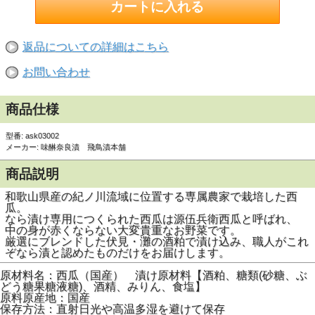
返品についての詳細はこちら
お問い合わせ
商品仕様
型番: ask03002
メーカー: 味醂奈良漬 飛鳥漬本舗
商品説明
和歌山県産の紀ノ川流域に位置する専属農家で栽培した西
瓜。
なら漬け専用につくられた西瓜は源伍兵衛西瓜と呼ばれ、
中の身が赤くならない大変貴重なお野菜です。
厳選にブレンドした伏見・灘の酒粕で漬け込み、職人がこれ
ぞなら漬と認めたものだけをお届けします。
原材料名：西瓜（国産） 漬け原材料【酒粕、糖類(砂糖、ぶ
どう糖果糖液糖)、酒精、みりん、食塩】
原料原産地：国産
保存方法：直射日光や高温多湿を避けて保存