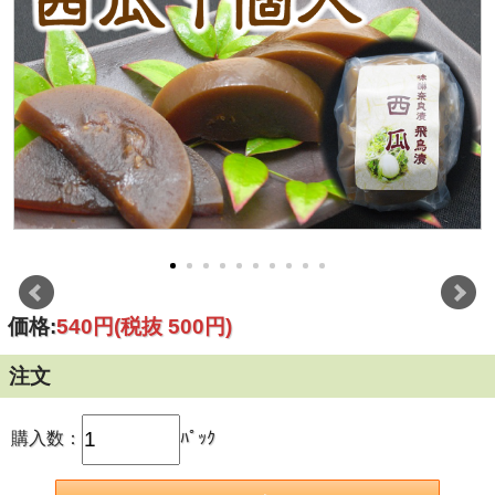
価格:
540円
(税抜 500円)
注文
購入数：
ﾊﾟｯｸ