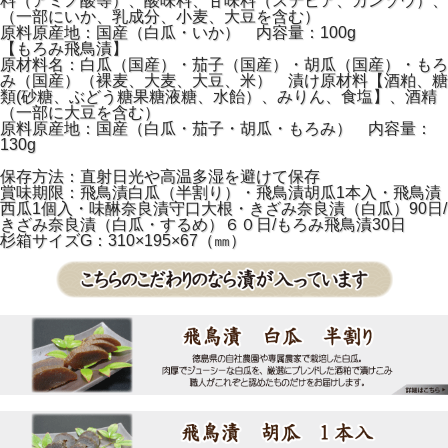
料（アミノ酸等）、酸味料、甘味料（ステビア、カンゾウ）、
（一部にいか、乳成分、小麦、大豆を含む）
原料原産地：国産（白瓜・いか） 内容量：100g
【もろみ飛鳥漬】
原材料名：白瓜（国産）・茄子（国産）・胡瓜（国産）・もろ
み（国産）（裸麦、大麦、大豆、米） 漬け原材料【酒粕、糖
類(砂糖、ぶどう糖果糖液糖、水飴）、みりん、食塩】、酒精
（一部に大豆を含む）
原料原産地：国産（白瓜・茄子・胡瓜・もろみ） 内容量：
130g
保存方法：直射日光や高温多湿を避けて保存
賞味期限：飛鳥漬白瓜（半割り）・飛鳥漬胡瓜1本入・飛鳥漬
西瓜1個入・味醂奈良漬守口大根・きざみ奈良漬（白瓜）90日/
きざみ奈良漬（白瓜・するめ）６０日/もろみ飛鳥漬30日
杉箱サイズG：310×195×67（㎜）