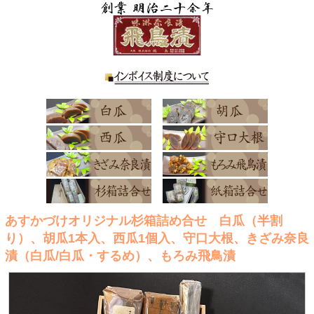
あすかづけオリジナル杉箱詰め合せ 白瓜（半割
り）、胡瓜1本入、西瓜1個入、守口大根、きざみ奈良
漬（白瓜/白瓜・するめ）、もろみ飛鳥漬