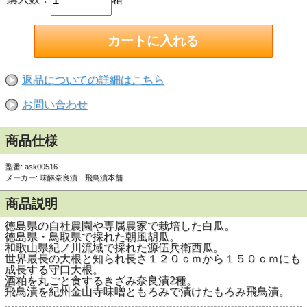
返品についての詳細はこちら
お問い合わせ
商品仕様
型番: ask00516
メーカー: 味醂奈良漬 飛鳥漬本舗
商品説明
徳島県の自社農園や専属農家で栽培した白瓜。
徳島県・鳥取県で採れた朝風胡瓜。
和歌山県紀ノ川流域で採れた源伍兵衛西瓜。
世界最長の大根と知られ長さ１２０ｃｍから１５０ｃｍにも
成長する守口大根。
酒粕を丸ごと食するきざみ奈良漬2種。
飛鳥漬を紀州金山寺味噌ともろみで漬けたもろみ飛鳥漬。