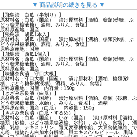
厳選にブレンドした酒粕で漬け込み、職人が品質・味を極め
▼ 商品説明の続きを見る ▼
認めたものだけをお届けします。
【飛鳥漬 白瓜（半割り）】
原材料名：白瓜（国産） 漬け原材料【酒粕、糖類(砂糖、ぶ
どう糖果糖液糖)、酒精、みりん、食塩】
原料原産地：国産
【飛鳥漬 胡瓜1本入】
原材料名：胡瓜（国産） 漬け原材料【酒粕、糖類(砂糖、ぶ
どう糖果糖液糖)、酒精、みりん、食塩】
原料原産地：国産
【飛鳥漬 西瓜1個入】
原材料名：西瓜（国産） 漬け原材料【酒粕、糖類(砂糖、ぶ
どう糖果糖液糖)、酒精、みりん、食塩】
原料原産地：国産
【味醂奈良漬 守口大根】
原材料名：守口大根（国産） 漬け原材料【酒粕、糖類(砂
糖、ぶどう糖果糖液糖)、酒精、みりん、食塩】
原料原産地：国産 内容量：150g
【きざみ奈良漬（白瓜）】
原材料名：白瓜（国産） 漬け原材料【酒粕、糖類（砂糖、ぶ
どう糖果糖液糖、水飴）、みりん、食塩】、酒精
原料原産地：国産（白瓜） 内容量：150g
【きざみ奈良漬（白瓜・するめ）】
原材料名：白瓜（国産）、いか（国産） 漬け原材料【酒粕、
糖類（砂糖、ぶどう糖果糖液糖、水飴）、みりん、食塩】、酒
精、乳糖、デキストリン、還元麦芽糖水飴、大豆食物繊維、で
ん粉、植物たん白加水分解物、貝エキス/ソルビトール、調味