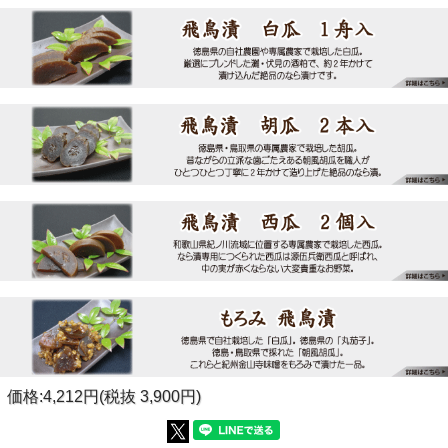
価格:4,212円(税抜 3,900円)