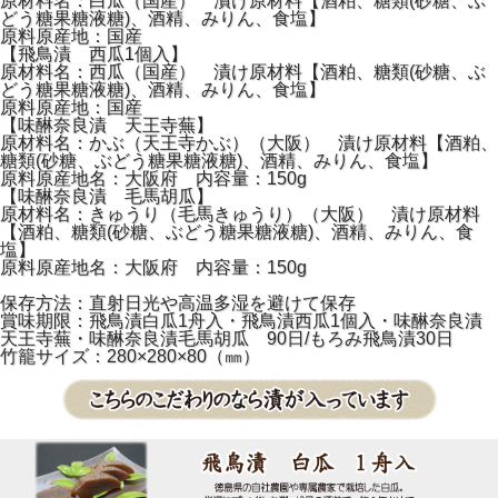
原材料名：白瓜（国産） 漬け原材料【酒粕、糖類(砂糖、ぶ
どう糖果糖液糖)、酒精、みりん、食塩】
原料原産地：国産
【飛鳥漬 西瓜1個入】
原材料名：西瓜（国産） 漬け原材料【酒粕、糖類(砂糖、ぶ
どう糖果糖液糖)、酒精、みりん、食塩】
原料原産地：国産
【味醂奈良漬 天王寺蕪】
原材料名：かぶ（天王寺かぶ）（大阪） 漬け原材料【酒粕、
糖類(砂糖、ぶどう糖果糖液糖)、酒精、みりん、食塩】
原料原産地名：大阪府 内容量：150g
【味醂奈良漬 毛馬胡瓜】
原材料名：きゅうり（毛馬きゅうり）（大阪） 漬け原材料
【酒粕、糖類(砂糖、ぶどう糖果糖液糖)、酒精、みりん、食
塩】
原料原産地名：大阪府 内容量：150g
保存方法：直射日光や高温多湿を避けて保存
賞味期限：飛鳥漬白瓜1舟入・飛鳥漬西瓜1個入・味醂奈良漬
天王寺蕪・味醂奈良漬毛馬胡瓜 90日/もろみ飛鳥漬30日
竹籠サイズ：280×280×80（㎜）