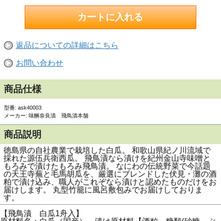
返品についての詳細はこちら
お問い合わせ
商品仕様
型番: ask40003
メーカー: 味醂奈良漬 飛鳥漬本舗
商品説明
徳島県の自社農業で栽培した白瓜。 和歌山県紀ノ川流域で
採れた源伍兵衛西瓜。 飛鳥漬なら漬けを紀州金山寺味噌と
もろみで漬けたもろみ飛鳥漬。 なにわの伝統野菜で今話題
の天王寺蕪と毛馬胡瓜を、厳選にブレンドした伏見・灘の酒
粕で漬け込み、職人がこれぞなら漬けと認めたものだけをお
届けします。 丸型竹籠に風呂敷包みでお届けしておりま
す。
【飛鳥漬 白瓜1舟入】