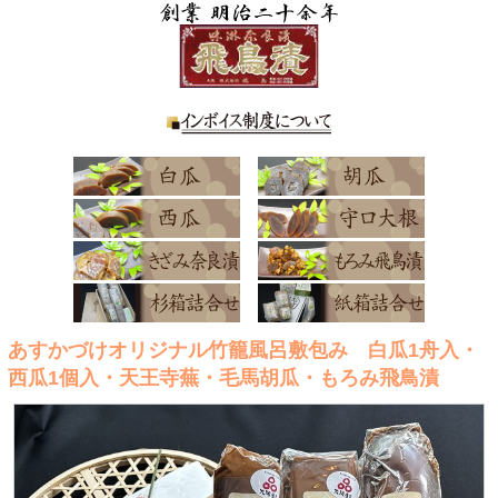
あすかづけオリジナル竹籠風呂敷包み 白瓜1舟入・
西瓜1個入・天王寺蕪・毛馬胡瓜・もろみ飛鳥漬