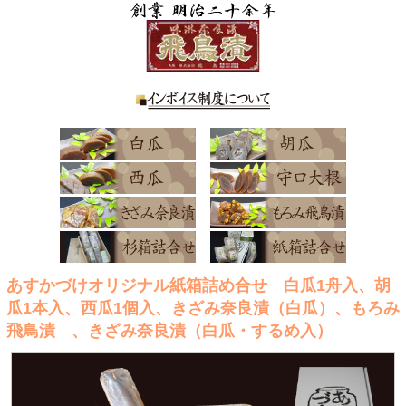
あすかづけオリジナル紙箱詰め合せ 白瓜1舟入、胡
瓜1本入、西瓜1個入、きざみ奈良漬（白瓜）、もろみ
飛鳥漬 、きざみ奈良漬（白瓜・するめ入）