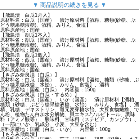
認めたものだけをお届けします。
▼ 商品説明の続きを見る ▼
【飛鳥漬 白瓜1舟入】
原材料名：白瓜（国産） 漬け原材料【酒粕、糖類(砂糖、ぶ
どう糖果糖液糖)、酒精、みりん、食塩】
原料原産地：国産
【飛鳥漬 胡瓜1本入】
原材料名：胡瓜（国産） 漬け原材料【酒粕、糖類(砂糖、ぶ
どう糖果糖液糖)、酒精、みりん、食塩】
原料原産地：国産
【飛鳥漬 西瓜1個入】
原材料名：西瓜（国産） 漬け原材料【酒粕、糖類(砂糖、ぶ
どう糖果糖液糖)、酒精、みりん、食塩】
原料原産地：国産
【きざみ奈良漬（白瓜）】
原材料名：白瓜（国産） 漬け原材料【酒粕、糖類（砂糖、ぶ
どう糖果糖液糖、水飴）、みりん、食塩】、酒精
原料原産地：国産（白瓜） 内容量：150g
【きざみ奈良漬（白瓜・するめ）】
原材料名：白瓜（国産）、いか（国産） 漬け原材料【酒粕、
糖類（砂糖、ぶどう糖果糖液糖、水飴）、みりん、食塩】、酒
精、乳糖、デキストリン、還元麦芽糖水飴、大豆食物繊維、で
ん粉、植物たん白加水分解物、貝エキス/ソルビトール、調味
料（アミノ酸等）、酸味料、甘味料（ステビア、カンゾウ）、
（一部にいか、乳成分、小麦、大豆を含む）
原料原産地：国産（白瓜・いか） 内容量：100g
【もろみ飛鳥漬】