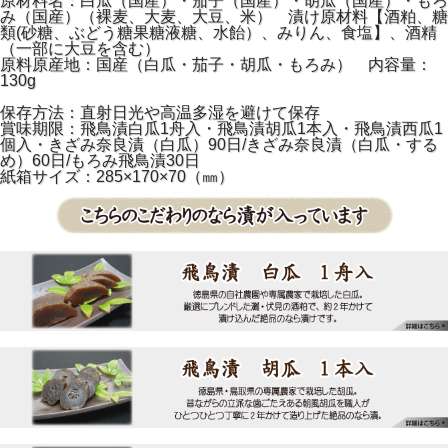
原材料名：白瓜（国産）・茄子（国産）・胡瓜（国産）・もろ
み（国産）（裸麦、大麦、大豆、米） 漬け原材料【酒粕、糖
類(砂糖、ぶどう糖果糖液糖、水飴）、みりん、食塩】、酒精
（一部に大豆を含む）
原料原産地：国産（白瓜・茄子・胡瓜・もろみ） 内容量：
130g
保存方法：直射日光や高温多湿を避けて保存
賞味期限：飛鳥漬白瓜1舟入・飛鳥漬胡瓜1本入・飛鳥漬西瓜1
個入・きざみ奈良漬（白瓜）90日/きざみ奈良漬（白瓜・する
め）60日/もろみ飛鳥漬30日
紙箱サイズ：285×170×70（㎜）