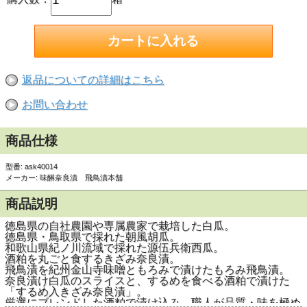
返品についての詳細はこちら
お問い合わせ
商品仕様
型番: ask40014
メーカー: 味醂奈良漬 飛鳥漬本舗
商品説明
徳島県の自社農園や専属農家で栽培した白瓜。
徳島県・鳥取県で採れた朝風胡瓜。
和歌山県紀ノ川流域で採れた源伍兵衛西瓜。
酒粕を丸ごと食するきざみ奈良漬。
飛鳥漬を紀州金山寺味噌ともろみで漬けたもろみ飛鳥漬。
奈良漬け白瓜のスライスと、するめを食べる酒粕で漬けた
「するめ入きざみ奈良漬」。
厳選にブレンドした酒粕で漬け込み、職人が品質・味を極め