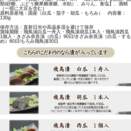
類(砂糖、ぶどう糖果糖液糖、水飴）、みりん、食塩】、酒精
（一部に大豆を含む）
原料原産地：国産（白瓜・茄子・胡瓜・もろみ） 内容量：
130g
保存方法：直射日光や高温多湿を避けて保存
賞味期限：飛鳥漬白瓜一舟入・飛鳥漬胡瓜1本入・飛鳥漬西瓜
1個入・きざみ奈良漬（白瓜）90日/きざみ奈良漬（白瓜・する
め）60日/もろみ飛鳥漬30日