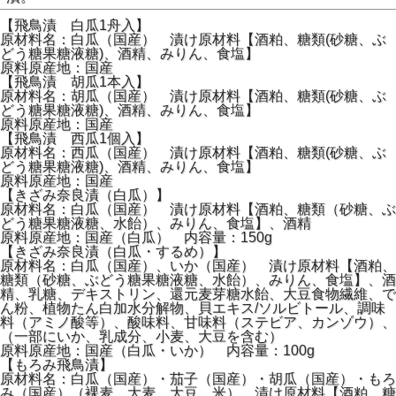
【飛鳥漬 白瓜1舟入】
原材料名：白瓜（国産） 漬け原材料【酒粕、糖類(砂糖、ぶ
どう糖果糖液糖)、酒精、みりん、食塩】
原料原産地：国産
【飛鳥漬 胡瓜1本入】
原材料名：胡瓜（国産） 漬け原材料【酒粕、糖類(砂糖、ぶ
どう糖果糖液糖)、酒精、みりん、食塩】
原料原産地：国産
【飛鳥漬 西瓜1個入】
原材料名：西瓜（国産） 漬け原材料【酒粕、糖類(砂糖、ぶ
どう糖果糖液糖)、酒精、みりん、食塩】
原料原産地：国産
【きざみ奈良漬（白瓜）】
原材料名：白瓜（国産） 漬け原材料【酒粕、糖類（砂糖、ぶ
どう糖果糖液糖、水飴）、みりん、食塩】、酒精
原料原産地：国産（白瓜） 内容量：150g
【きざみ奈良漬（白瓜・するめ）】
原材料名：白瓜（国産）、いか（国産） 漬け原材料【酒粕、
糖類（砂糖、ぶどう糖果糖液糖、水飴）、みりん、食塩】、酒
精、乳糖、デキストリン、還元麦芽糖水飴、大豆食物繊維、で
ん粉、植物たん白加水分解物、貝エキス/ソルビトール、調味
料（アミノ酸等）、酸味料、甘味料（ステビア、カンゾウ）、
（一部にいか、乳成分、小麦、大豆を含む）
原料原産地：国産（白瓜・いか） 内容量：100g
【もろみ飛鳥漬】
原材料名：白瓜（国産）・茄子（国産）・胡瓜（国産）・もろ
み（国産）（裸麦、大麦、大豆、米） 漬け原材料【酒粕、糖