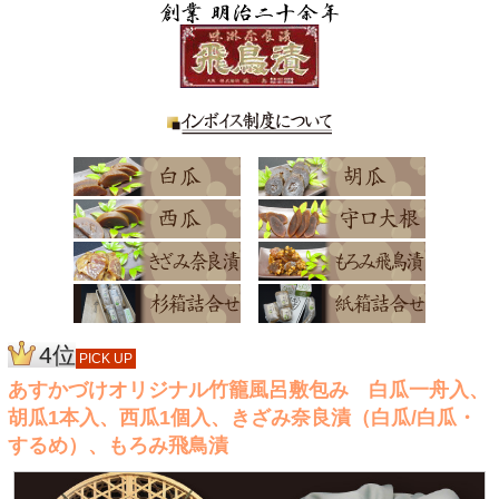
4位
PICK UP
あすかづけオリジナル竹籠風呂敷包み 白瓜一舟入、
胡瓜1本入、西瓜1個入、きざみ奈良漬（白瓜/白瓜・
するめ）、もろみ飛鳥漬