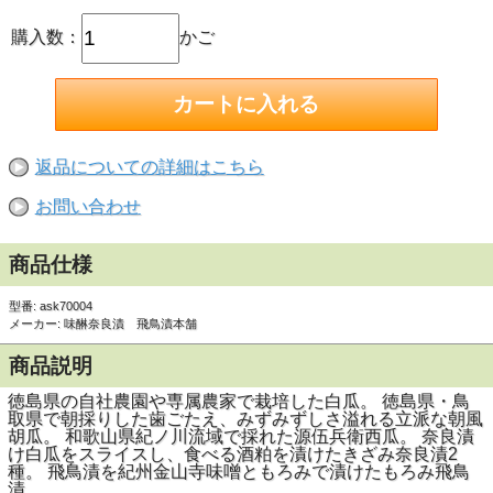
購入数：
かご
返品についての詳細はこちら
お問い合わせ
商品仕様
型番: ask70004
メーカー: 味醂奈良漬 飛鳥漬本舗
商品説明
徳島県の自社農園や専属農家で栽培した白瓜。 徳島県・鳥
取県で朝採りした歯ごたえ、みずみずしさ溢れる立派な朝風
胡瓜。 和歌山県紀ノ川流域で採れた源伍兵衛西瓜。 奈良漬
け白瓜をスライスし、食べる酒粕を漬けたきざみ奈良漬2
種。 飛鳥漬を紀州金山寺味噌ともろみで漬けたもろみ飛鳥
漬。